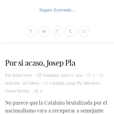
Seguir Leyendo...
Por si acaso, Josep Pla
Por
Mario Noya
Domingo, mayo 8, 2016
0
Artículos
,
LD Libros
Cataluña
,
Josep Pla
,
literatura
,
Xavier Pericay
0
No parece que la Cataluña brutalizada por el
nacionalismo vaya a recuperar a semejante