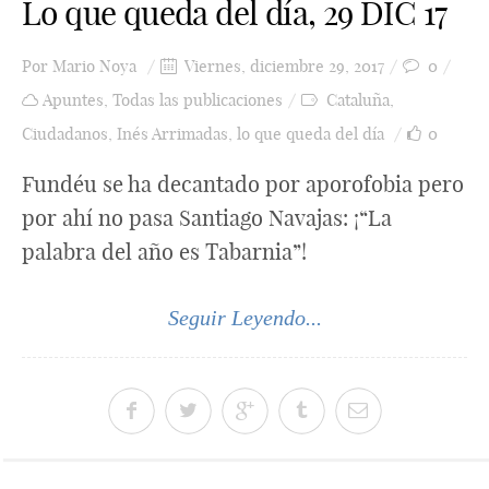
Lo que queda del día, 29 DIC 17
Por
Mario Noya
Viernes, diciembre 29, 2017
0
Apuntes
,
Todas las publicaciones
Cataluña
,
Ciudadanos
,
Inés Arrimadas
,
lo que queda del día
0
Fundéu se ha decantado por aporofobia pero
por ahí no pasa Santiago Navajas: ¡“La
palabra del año es Tabarnia”!
Seguir Leyendo...