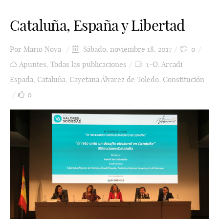
Cataluña, España y Libertad
Por
Mario Noya
Sábado, noviembre 18, 2017
0
Apuntes
,
Todas las publicaciones
1-O
,
Arcadi
Espada
,
Cataluña
,
Cayetana Álvarez de Toledo
,
Constitución
0