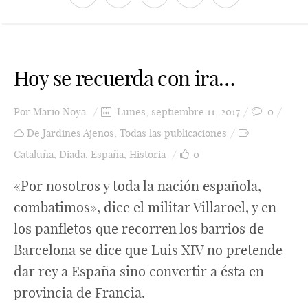
Hoy se recuerda con ira…
Por
Mario Noya
Lunes, septiembre 11, 2017
0
De Jardines Ajenos
,
Todas las publicaciones
Cataluña
,
Diada
,
España
,
Historia
0
«Por nosotros y toda la nación española,
combatimos», dice el militar Villaroel, y en
los panfletos que recorren los barrios de
Barcelona se dice que Luis XIV no pretende
dar rey a España sino convertir a ésta en
provincia de Francia.