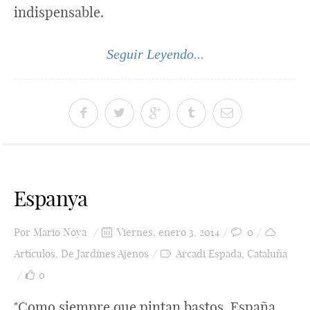
indispensable.
Seguir Leyendo...
Espanya
Por
Mario Noya
Viernes, enero 3, 2014
0
Artículos
,
De Jardines Ajenos
Arcadi Espada
,
Cataluña
0
"Como siempre que pintan bastos, España