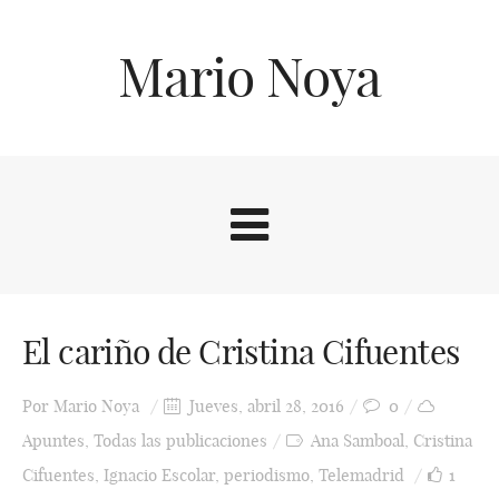
Mario Noya
El cariño de Cristina Cifuentes
Por
Mario Noya
Jueves, abril 28, 2016
0
Apuntes
,
Todas las publicaciones
Ana Samboal
,
Cristina
Cifuentes
,
Ignacio Escolar
,
periodismo
,
Telemadrid
1