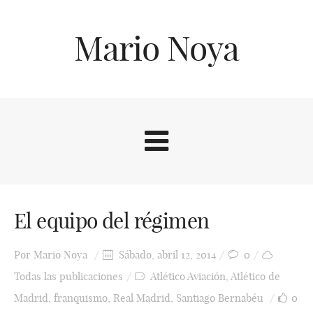
Mario Noya
El equipo del régimen
Por
Mario Noya
Sábado, abril 12, 2014
0
Todas las publicaciones
Atlético Aviación
,
Atlético de
Madrid
,
franquismo
,
Real Madrid
,
Santiago Bernabéu
0