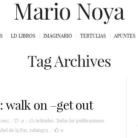
Mario Noya
S
LD LIBROS
IMAGINARIO
TERTULIAS
APUNTES
Tag Archives
: walk on –get out
 2017
0
Artículos
,
Todas las publicaciones
bel de la Paz
,
rohingya
0