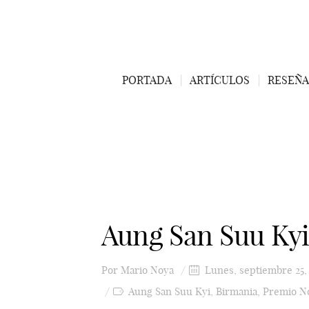
PORTADA
ARTÍCULOS
RESEÑA
Aung San Suu Kyi
Por
Mario Noya
Lunes, septiembre 25,
Aung San Suu Kyi
,
Birmania
,
Premio No