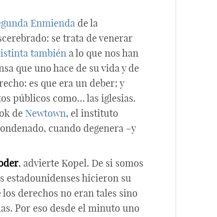
egunda Enmienda
de la
scerebrado: se trata de venerar
distinta también
a lo que nos han
nsa que uno hace de su vida y de
recho: es que era un deber; y
tos públicos como… las iglesias.
ook de
Newtown
, el instituto
 condenado, cuando degenera –y
poder
, advierte Kopel. De si somos
os estadounidenses hicieron su
los derechos no eran tales sino
mas. Por eso desde el minuto uno