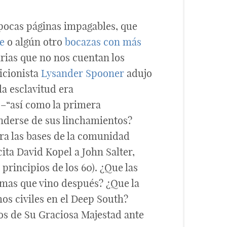
 pocas páginas impagables, que
e
o algún otro
bocazas con más
arias que no nos cuentan los
icionista
Lysander Spooner
adujo
a esclavitud era
 –“así como la primera
nderse de sus linchamientos?
tra las bases de la comunidad
ita David Kopel a John Salter,
 principios de los 60). ¿Que las
armas que vino después? ¿Que la
hos civiles en el Deep South?
tos de Su Graciosa Majestad ante