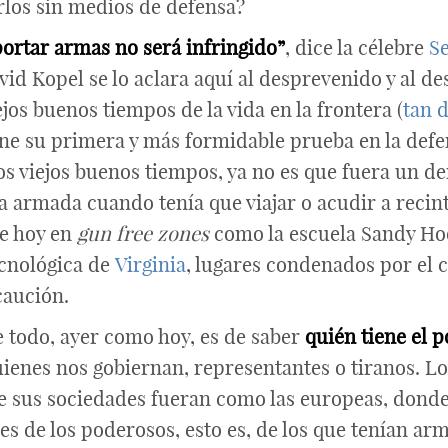
arlos sin medios de defensa?
 portar armas no será infringido”
, dice la célebre
S
d Kopel se lo aclara aquí al desprevenido y al de
ejos buenos tiempos de la vida en la frontera (
tan 
iene su primera y más formidable prueba en la defe
os viejos buenos tiempos, ya no es que fuera un de
era armada cuando tenía que viajar o acudir a recin
de hoy en
gun free zones
como la escuela Sandy H
ecnológica de
Virginia
, lugares condenados por el
caución.
e todo, ayer como hoy, es de saber
quién tiene el 
ienes nos gobiernan, representantes o tiranos. L
 sus sociedades fueran como las europeas, donde 
s de los poderosos, esto es, de los que tenían ar