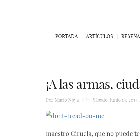
PORTADA
ARTÍCULOS
RESEÑA
¡A las armas, ciu
Por
Mario Noya
Sábado, junio 14, 2014
maestro Ciruela, que no puede t