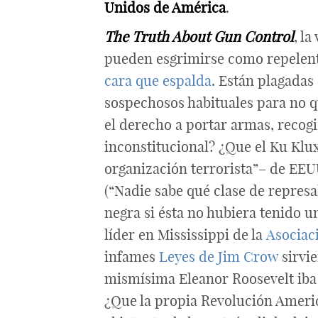
Unidos de América
.
T
he Truth About Gun Control
, l
pueden esgrimirse como repelen
cara que espalda
. Están plagadas
sospechosos habituales para no qu
el derecho a portar armas, recog
inconstitucional? ¿Que el Ku Klu
organización terrorista”– de EEU
(“Nadie sabe qué clase de represa
negra si ésta no hubiera tenido u
líder en Mississippi de la
Asociac
infames
Leyes de Jim Crow
sirvie
mismísima Eleanor Roosevelt ib
¿Que la propia Revolución Americ