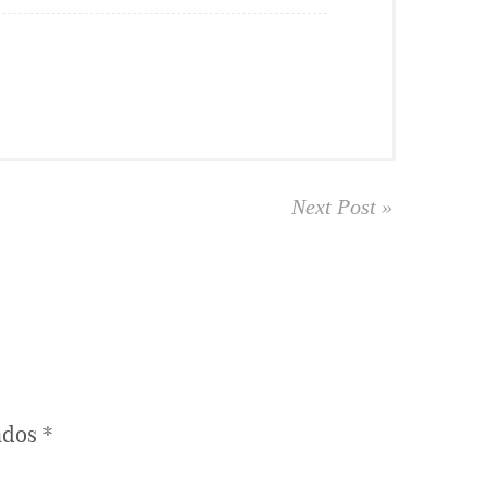
Next Post »
ados
*