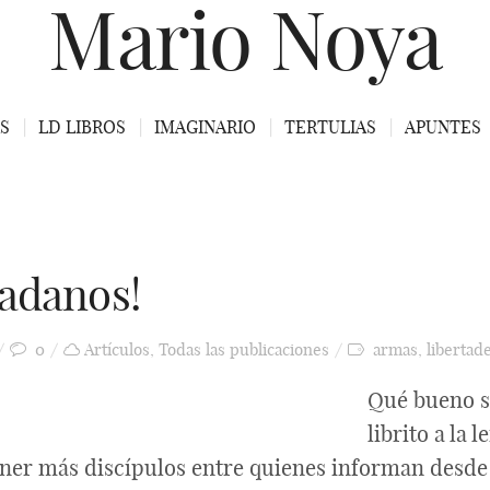
Mario Noya
S
LD LIBROS
IMAGINARIO
TERTULIAS
APUNTES
dadanos!
0
Artículos
,
Todas las publicaciones
armas
,
libertad
Qué bueno se
librito a la
ener más discípulos entre quienes informan desde