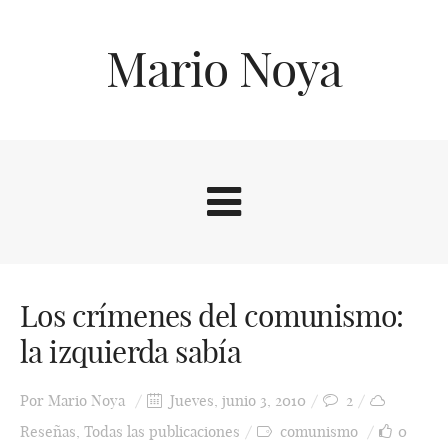
Mario Noya
Los crímenes del comunismo:
la izquierda sabía
Por
Mario Noya
Jueves, junio 3, 2010
2
Reseñas
,
Todas las publicaciones
comunismo
0