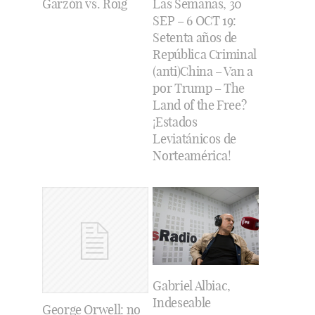
Garzón vs. Roig
Las Semanas, 30
SEP – 6 OCT 19:
Setenta años de
República Criminal
(anti)China – Van a
por Trump – The
Land of the Free?
¡Estados
Leviatánicos de
Norteamérica!
Gabriel Albiac,
Indeseable
George Orwell: no