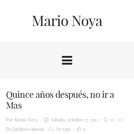
Mario Noya
Quince años después, no ir a
Mas
Por
Mario Noya
Sábado, octubre 27, 2012
0
De Jardines Ajenos
No tags
0