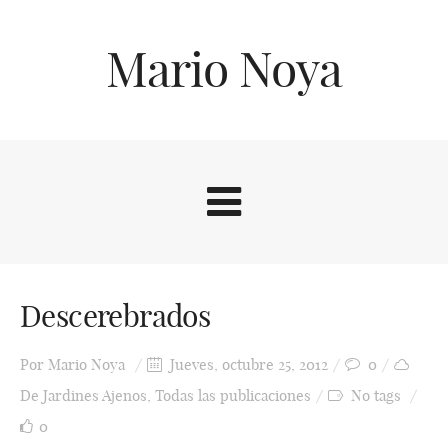
Mario Noya
Descerebrados
Por
Mario Noya
Jueves, octubre 25, 2012
0
De Jardines Ajenos
,
Todas las publicaciones
No tags
0