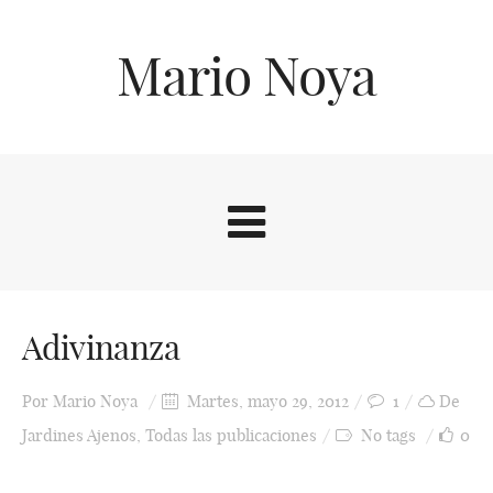
Mario Noya
Adivinanza
Por
Mario Noya
Martes, mayo 29, 2012
1
De
Jardines Ajenos
,
Todas las publicaciones
No tags
0