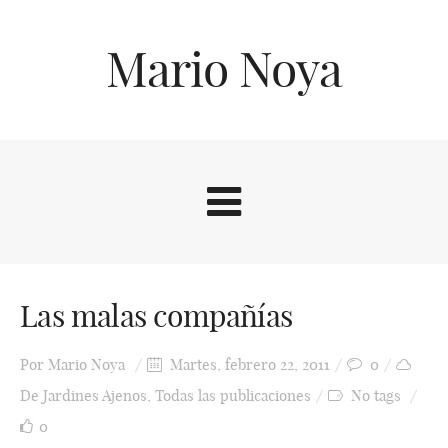
Mario Noya
Las malas compañías
Por
Mario Noya
Martes, febrero 22, 2011
0
De Jardines Ajenos
,
Todas las publicaciones
No tags
0