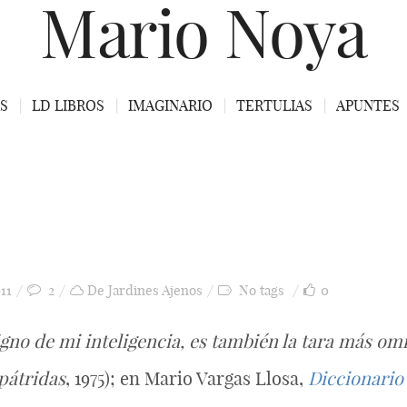
Mario Noya
S
LD LIBROS
IMAGINARIO
TERTULIAS
APUNTES
11
2
De Jardines Ajenos
No tags
0
igno de mi inteligencia, es también la tara más om
pátridas
, 1975); en Mario Vargas Llosa,
Diccionario