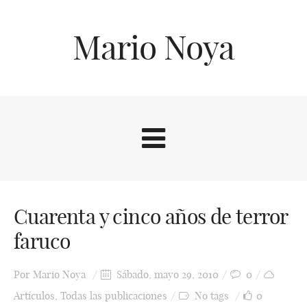
Mario Noya
Cuarenta y cinco años de terror
faruco
Por
Mario Noya
Sábado, mayo 29, 2010
0
Artículos
,
Todas las publicaciones
No tags
0